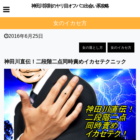
神田川宗則のヤリ目オフパコ出会い系攻略
女のイカセ方
2016年6月25日
女の落とし方
女のイカセ方
神田川直伝！二段階二点同時責めイカセテクニック