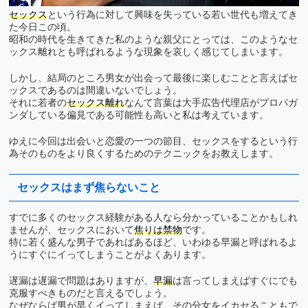
セックス
という行為に対して興味を失っている若い世代も増えてき
た今日この頃。
昭和の時代を生きてきた私のような親父にとっては、このようなセ
ックス離れとも呼ばれるような現象を哀しく感じてしまいます。
しかし、結局のところ男女が出会って最後に楽しむことと言えばセ
ックスであるのは間違いないでしょう。
それに若者の
セックス離れ
なんて言葉は大手広告代理店がプロパガ
ンダしている偏見である可能性も高いと私は考えています。
ゆえに今回は出会いと恋愛の一つの節目、セックスをするという行
為そのものをより良くするためのテクニックをお教えします。
セックスはまず焦らないこと
すでに多くのセックス経験がある人なら分かっていることかもしれ
ませんが、セックスにおいて
焦りは禁物
です。
特に若く盛んな男子であればあるほど、いわゆる早漏と呼ばれるよ
うにすぐにイってしまうことがよくあります。
遅漏は遅漏で問題はありますが、
早漏
は言ってしまえばすぐにでも
克服すべきものだと言えるでしょう。
なぜならば男が早くイってしまえば、その分女をイカセることもで