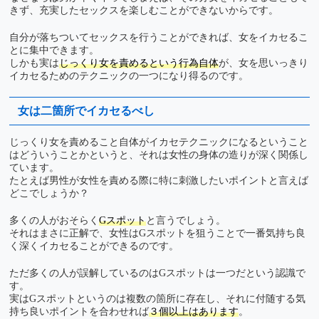
きず、充実したセックスを楽しむことができないからです。
自分が落ちついてセックスを行うことができれば、女をイカセるこ
とに集中できます。
しかも実は
じっくり女を責めるという行為自体
が、女を思いっきり
イカセるためのテクニックの一つになり得るのです。
女は二箇所でイカセるべし
じっくり女を責めること自体がイカセテクニックになるということ
はどういうことかというと、それは女性の身体の造りが深く関係し
ています。
たとえば男性が女性を責める際に特に刺激したいポイントと言えば
どこでしょうか？
多くの人がおそらく
Gスポット
と言うでしょう。
それはまさに正解で、女性はGスポットを狙うことで一番気持ち良
く深くイカセることができるのです。
ただ多くの人が誤解しているのはGスポットは一つだという認識で
す。
実はGスポットというのは複数の箇所に存在し、それに付随する気
持ち良いポイントを合わせれば
３個以上はあります
。