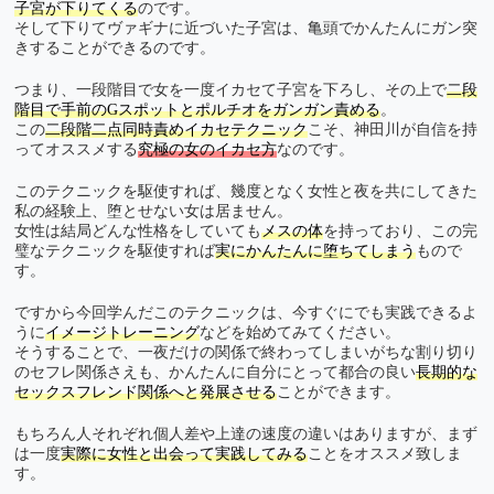
子宮が下りてくる
のです。
そして下りてヴァギナに近づいた子宮は、亀頭でかんたんにガン突
きすることができるのです。
つまり、一段階目で女を一度イカセて子宮を下ろし、その上で
二段
階目で手前のGスポットとポルチオをガンガン責める
。
この
二段階二点同時責めイカセテクニック
こそ、神田川が自信を持
ってオススメする
究極の女のイカセ方
なのです。
このテクニックを駆使すれば、幾度となく女性と夜を共にしてきた
私の経験上、堕とせない女は居ません。
女性は結局どんな性格をしていても
メスの体
を持っており、この完
璧なテクニックを駆使すれば
実にかんたんに堕ちてしまう
もので
す。
ですから今回学んだこのテクニックは、今すぐにでも実践できるよ
うに
イメージトレーニング
などを始めてみてください。
そうすることで、一夜だけの関係で終わってしまいがちな割り切り
のセフレ関係さえも、かんたんに自分にとって都合の良い
長期的な
セックスフレンド関係へと発展させる
ことができます。
もちろん人それぞれ個人差や上達の速度の違いはありますが、まず
は一度
実際に女性と出会って実践してみる
ことをオススメ致しま
す。