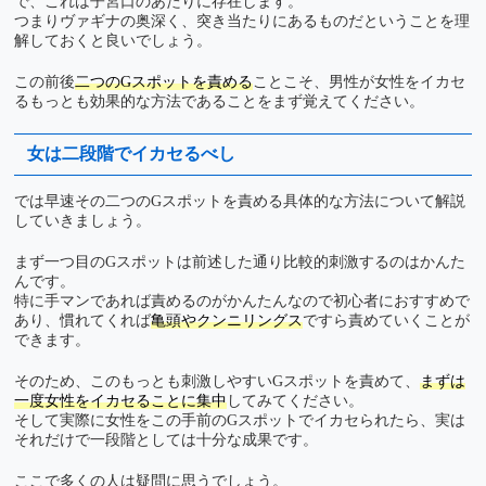
で、これは子宮口のあたりに存在します。
つまりヴァギナの奥深く、突き当たりにあるものだということを理
解しておくと良いでしょう。
この前後
二つのGスポットを責める
ことこそ、男性が女性をイカセ
るもっとも効果的な方法であることをまず覚えてください。
女は二段階でイカセるべし
では早速その二つのGスポットを責める具体的な方法について解説
していきましょう。
まず一つ目のGスポットは前述した通り比較的刺激するのはかんた
んです。
特に手マンであれば責めるのがかんたんなので初心者におすすめで
あり、慣れてくれば
亀頭やクンニリングス
ですら責めていくことが
できます。
そのため、このもっとも刺激しやすいGスポットを責めて、
まずは
一度女性をイカセることに集中
してみてください。
そして実際に女性をこの手前のGスポットでイカセられたら、実は
それだけで一段階としては十分な成果です。
ここで多くの人は疑問に思うでしょう。