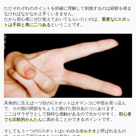
ただそれぞれのポイントを的確に理解して刺激するのは経験を積ま
なければなかなか上手くいきません。
だから初心者にぜひ覚えておいてもらいたいのは、
重要なGスポッ
トは手前と奥に二つある
ということです。
具体的に言えば一つ目のGスポットはオマンコに中指を突っ込ん
で、その指の関節をちょうど曲げた部分あたりにあります。
ここはザラザラとして独特な感触があるので分かりやすく、
初心者
でも比較的かんたん
に責めることができるポイントです。
そしてもう一つのGスポットはいわゆる
ポルチオ
と呼ばれるもの