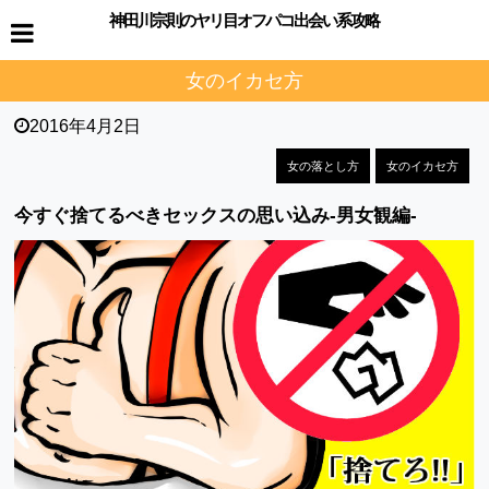
神田川宗則のヤリ目オフパコ出会い系攻略
女のイカセ方
2016年4月2日
女の落とし方
女のイカセ方
今すぐ捨てるべきセックスの思い込み-男女観編-