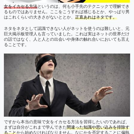
女をイカセる方法
というのは、何も小手先のテクニックで理解でき
るものではありません。ここをこうすれば感じるとか、やっぱり男
はこれくらいの大きさがないととか、
正直あれはネタです。
ネタをネタとして認識できない人がネットを使うのは難しいと、元
巨大掲示板管理人も言っていました。これは実はネットの世界だけ
の話ではなく、人と人との出会いや身体の触れ合いにおいても言え
ることです。
ですから本当の意味で女をイカセる方法を習得したいのであれば、
まずは自分がこれまで学んできた
間違った知識や思い込みを排除す
ること
から始めなければなりません。なにかを否定することに偏執