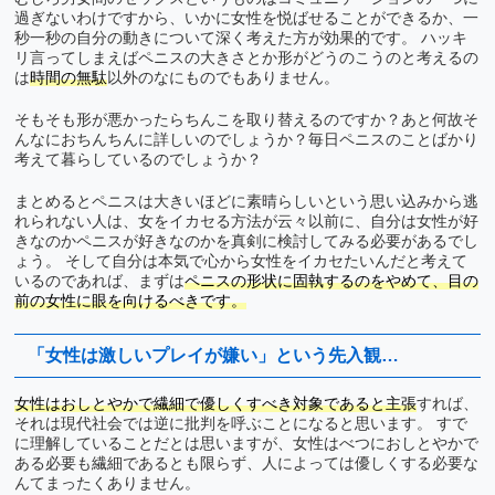
過ぎないわけですから、いかに女性を悦ばせることができるか、一
秒一秒の自分の動きについて深く考えた方が効果的です。 ハッキ
リ言ってしまえばペニスの大きさとか形がどうのこうのと考えるの
は
時間の無駄
以外のなにものでもありません。
そもそも形が悪かったらちんこを取り替えるのですか？あと何故そ
んなにおちんちんに詳しいのでしょうか？毎日ペニスのことばかり
考えて暮らしているのでしょうか？
まとめるとペニスは大きいほどに素晴らしいという思い込みから逃
れられない人は、女をイカセる方法が云々以前に、自分は女性が好
きなのかペニスが好きなのかを真剣に検討してみる必要があるでし
ょう。 そして自分は本気で心から女性をイカセたいんだと考えて
いるのであれば、まずは
ペニスの形状に固執するのをやめて、目の
前の女性に眼を向けるべきです。
「女性は激しいプレイが嫌い」という先入観…
女性はおしとやかで繊細で優しくすべき対象であると主張
すれば、
それは現代社会では逆に批判を呼ぶことになると思います。 すで
に理解していることだとは思いますが、女性はべつにおしとやかで
ある必要も繊細であるとも限らず、人によっては優しくする必要な
んてまったくありません。