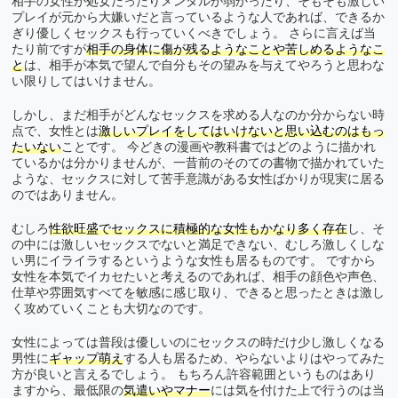
相手の女性が処女だったりメンタルが弱かったり、そもそも激しい
プレイが元から大嫌いだと言っているような人であれば、できるか
ぎり優しくセックスも行っていくべきでしょう。 さらに言えば当
たり前ですが
相手の身体に傷が残るようなことや苦しめるようなこ
と
は、相手が本気で望んで自分もその望みを与えてやろうと思わな
い限りしてはいけません。
しかし、まだ相手がどんなセックスを求める人なのか分からない時
点で、女性とは
激しいプレイをしてはいけないと思い込むのはもっ
たいない
ことです。 今どきの漫画や教科書ではどのように描かれ
ているかは分かりませんが、一昔前のそのての書物で描かれていた
ような、セックスに対して苦手意識がある女性ばかりが現実に居る
のではありません。
むしろ
性欲旺盛でセックスに積極的な女性もかなり多く存在
し、そ
の中には激しいセックスでないと満足できない、むしろ激しくしな
い男にイライラするというような女性も居るものです。 ですから
女性を本気でイカセたいと考えるのであれば、相手の顔色や声色、
仕草や雰囲気すべてを敏感に感じ取り、できると思ったときは激し
く攻めていくことも大切なのです。
女性によっては普段は優しいのにセックスの時だけ少し激しくなる
男性に
ギャップ萌え
する人も居るため、やらないよりはやってみた
方が良いと言えるでしょう。 もちろん許容範囲というものはあり
ますから、最低限の
気遣いやマナー
には気を付けた上で行うのは当