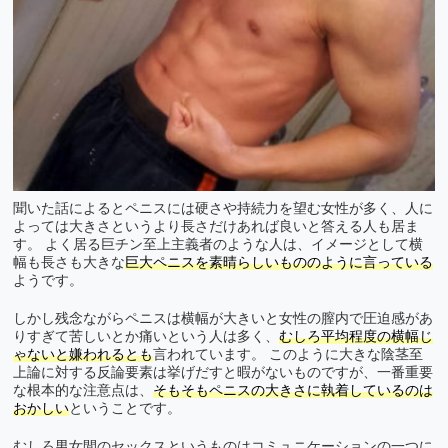
聞いた話によるとペニスには硬さや持続力を望む女性が多く、人に
よっては大きさというより長さだけあれば良いと答える人も居ま
す。 よく居る巨チン至上主義者のような人は、イメージとして横
幅も長さも大きな
巨大ペニスを素晴らしいもののように言っている
ようです。
しかし残念ながらペニスは横幅が大きいと女性の膣内で圧迫感があ
りすぎて苦しいとか痛いという人は多く、
むしろ平均程度の横幅じ
ゃないと嫌われるとも
言われています。 このように大きな陰茎至
上論に対する反論要素は挙げだすと暇がないものですが、一番重要
な根本的な注意点は、
そもそもペニスの大きさに執着しているのは
おかしい
ということです。
むしろ男女間のセックスというものはコミュニケーションの一つに