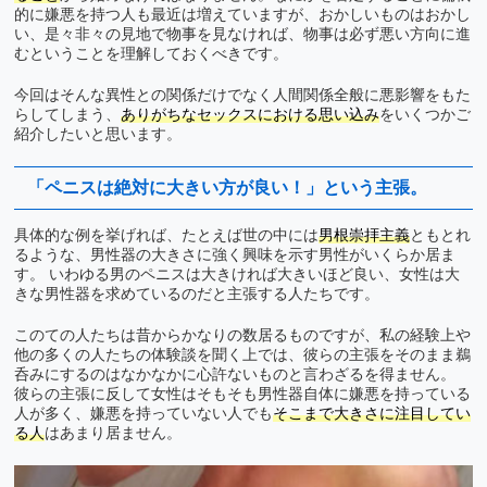
的に嫌悪を持つ人も最近は増えていますが、おかしいものはおかし
い、是々非々の見地で物事を見なければ、物事は必ず悪い方向に進
むということを理解しておくべきです。
今回はそんな異性との関係だけでなく人間関係全般に悪影響をもた
らしてしまう、
ありがちなセックスにおける思い込み
をいくつかご
紹介したいと思います。
「ペニスは絶対に大きい方が良い！」という主張。
具体的な例を挙げれば、たとえば世の中には
男根崇拝主義
ともとれ
るような、男性器の大きさに強く興味を示す男性がいくらか居ま
す。 いわゆる男のペニスは大きければ大きいほど良い、女性は大
きな男性器を求めているのだと主張する人たちです。
このての人たちは昔からかなりの数居るものですが、私の経験上や
他の多くの人たちの体験談を聞く上では、彼らの主張をそのまま鵜
呑みにするのはなかなかに心許ないものと言わざるを得ません。
彼らの主張に反して女性はそもそも男性器自体に嫌悪を持っている
人が多く、嫌悪を持っていない人でも
そこまで大きさに注目してい
る人
はあまり居ません。