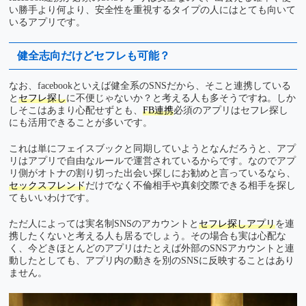
い勝手より何より、安全性を重視するタイプの人にはとても向いて
いるアプリです。
健全志向だけどセフレも可能？
なお、facebookといえば健全系のSNSだから、そこと連携している
と
セフレ探し
に不便じゃないか？と考える人も多そうですね。しか
しそこはあまり心配せずとも、
FB連携
必須のアプリはセフレ探し
にも活用できることが多いです。
これは単にフェイスブックと同期していようとなんだろうと、アプ
リはアプリで自由なルールで運営されているからです。なのでアプ
リ側がオトナの割り切った出会い探しにお勧めと言っているなら、
セックスフレンド
だけでなく不倫相手や真剣交際できる相手を探し
てもいいわけです。
ただ人によっては実名制SNSのアカウントと
セフレ探しアプリ
を連
携したくないと考える人も居るでしょう。その場合も実は心配な
く、今どきほとんどのアプリはたとえば外部のSNSアカウントと連
動したとしても、アプリ内の動きを別のSNSに反映することはあり
ません。