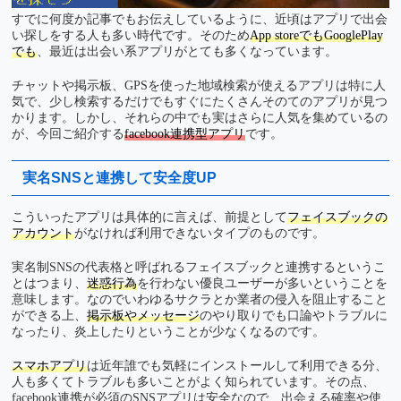
すでに何度か記事でもお伝えしているように、近頃はアプリで出会
い探しをする人も多い時代です。そのため
App storeでもGooglePlay
でも
、最近は出会い系アプリがとても多くなっています。
チャットや掲示板、GPSを使った地域検索が使えるアプリは特に人
気で、少し検索するだけでもすぐにたくさんそのてのアプリが見つ
かります。しかし、それらの中でも実はさらに人気を集めているの
が、今回ご紹介する
facebook連携型アプリ
です。
実名SNSと連携して安全度UP
こういったアプリは具体的に言えば、前提として
フェイスブックの
アカウント
がなければ利用できないタイプのものです。
実名制SNSの代表格と呼ばれるフェイスブックと連携するというこ
とはつまり、
迷惑行為
を行わない優良ユーザーが多いということを
意味します。なのでいわゆるサクラとか業者の侵入を阻止すること
ができる上、
掲示板やメッセージ
のやり取りでも口論やトラブルに
なったり、炎上したりということが少なくなるのです。
スマホアプリ
は近年誰でも気軽にインストールして利用できる分、
人も多くてトラブルも多いことがよく知られています。その点、
facebook連携が必須のSNSアプリは安全なので、出会える確率や使