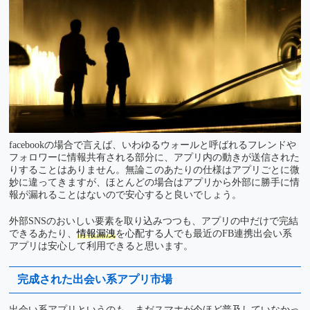
facebookの場合で言えば、いわゆるウォールと呼ばれるフレンドや
フォロワーに情報共有される部分に、アプリ内の動きが送信された
りすることはありません。無論このあたりの仕様はアプリごとに微
妙に違ってきますが、ほとんどの場合はアプリから外部に勝手に情
報が漏れることはないので安心すると良いでしょう。
外部SNSのおいしい要素を取り込みつつも、アプリの中だけで完結
できるあたり、
情報漏洩
を心配する人でも最近のFB連携出会い系
アプリは安心して利用できると思います。
完成された出会い系アプリ市場
出会い系アプリというのも、まだスマホが今ほど普及していなかっ