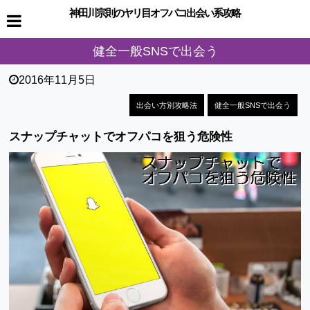
神田川宗則のヤリ目オフパコ出会い系攻略
健全一般SNSで出会う
2016年11月5日
出会い方別攻略法
健全一般SNSで出会う
スナップチャットでオフパコを狙う危険性