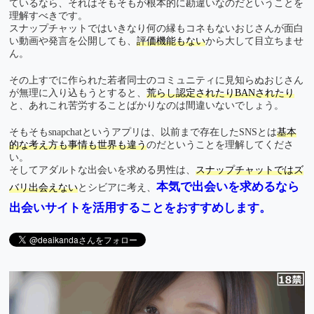
ているなら、それはそもそもが根本的に勘違いなのだということを
理解すべきです。
スナップチャットではいきなり何の縁もコネもないおじさんが面白
い動画や発言を公開しても、
評価機能もない
から大して目立ちませ
ん。
その上すでに作られた若者同士のコミュニティに見知らぬおじさん
が無理に入り込もうとすると、
荒らし認定されたりBANされたり
と、あれこれ苦労することばかりなのは間違いないでしょう。
そもそもsnapchatというアプリは、以前まで存在したSNSとは
基本
的な考え方も事情も世界も違う
のだということを理解してくださ
い。
そしてアダルトな出会いを求める男性は、
スナップチャットではズ
本気で出会いを求めるなら
バリ出会えない
とシビアに考え、
出会いサイトを活用することをおすすめします。