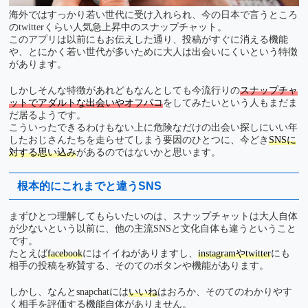
海外ではすっかり若い世代に受け入れられ、今の日本で言うところ
のtwitterくらい人気急上昇中のスナップチャット。
このアプリは以前にもお伝えした通り、投稿がすぐに消える機能
や、とにかく若い世代が多いために大人は出会いにくいという特徴
があります。
しかしそんな特徴があれどもなんとしても今流行りの
スナップチャ
ットでアダルトな出会いやオフパコ
をしてみたいという人もまだま
だ居るようです。
こういったできるわけもない上に危険なだけの出会い探しにいい年
したおじさんたちを走らせてしまう要因のひとつに、今どき
SNSに
対する思い込み
があるのではないかと思います。
根本的にこれまでと違うSNS
まずひとつ理解してもらいたいのは、スナップチャットは大人自体
が少ないという以前に、他の主流SNSと文化自体も違うということ
です。
たとえば
facebook
にはイイねがありますし、
instagramやtwitter
にも
相手の投稿を称賛する、そのてのボタンや機能があります。
しかし、なんとsnapchatには
いいね
はおろか、そのてのわかりやす
く相手を評価する機能自体がありません。